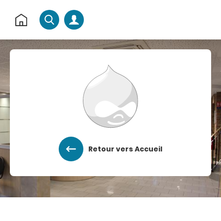
Rechercher
Retour
à
l'accueil
Accéder au menu
Accéder au contenu
Retour vers Accueil